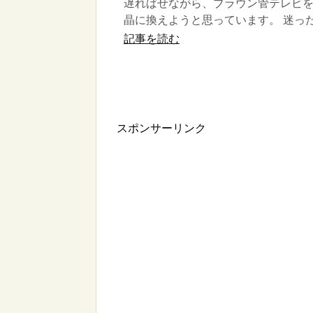
遅ればせながら、ブラウン管テレビ
晶に換えようと思っています。 迷っ
画面サイズ。 ネット通販で購入しよ
記事を読む
も、何インチにしたらいいのかイマ
ら...
スポンサーリンク