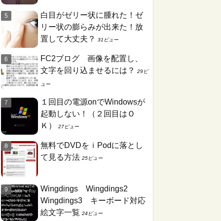
白目がゼリー状に腫れた！ゼ
リー状の膨らみが出来た！放
置して大丈夫？
31ビュー
FC2ブログ 画像を配置し、
文字を回り込ませるには？
29ビ
ュー
１回目の電源onでWindowsが
起動しない！（２回目はＯ
Ｋ）
27ビュー
無料でDVDをｉPodに落とし
て見る方法
25ビュー
Wingdings Wingdings2
Wingdings3 キーボード対応
絵文字一覧
24ビュー