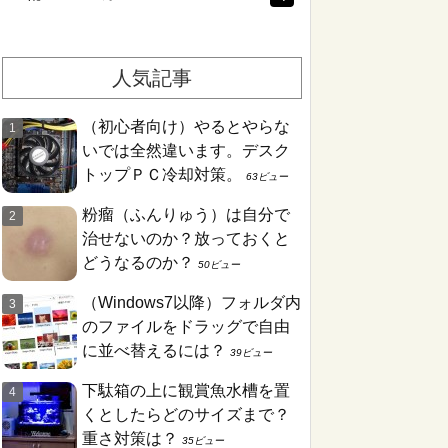
人気記事
（初心者向け）やるとやらな
いでは全然違います。デスク
トップＰＣ冷却対策。
63ビュー
粉瘤（ふんりゅう）は自分で
治せないのか？放っておくと
どうなるのか？
50ビュー
（Windows7以降）フォルダ内
のファイルをドラッグで自由
に並べ替えるには？
39ビュー
下駄箱の上に観賞魚水槽を置
くとしたらどのサイズまで？
重さ対策は？
35ビュー