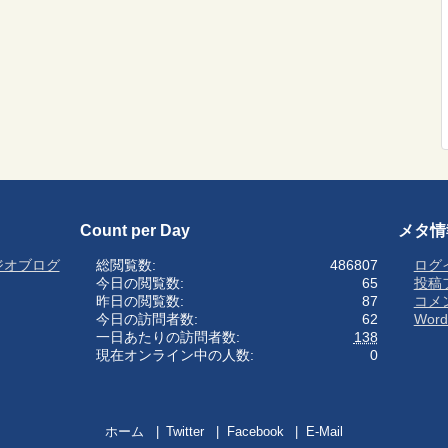
Count per Day
メタ情
ジオブログ
総閲覧数:
486807
ログ
今日の閲覧数:
65
投稿
昨日の閲覧数:
87
コメ
今日の訪問者数:
62
Word
一日あたりの訪問者数:
138
現在オンライン中の人数:
0
ホーム
Twitter
Facebook
E-Mail