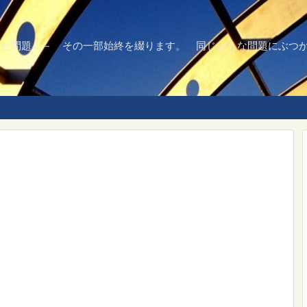
で解決した問題 － その一部始終を綴ります。 同じような問題にぶ