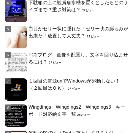
下駄箱の上に観賞魚水槽を置くとしたらどのサ
イズまで？重さ対策は？
32ビュー
白目がゼリー状に腫れた！ゼリー状の膨らみが
出来た！放置して大丈夫？
31ビュー
FC2ブログ 画像を配置し、文字を回り込ませ
るには？
27ビュー
１回目の電源onでWindowsが起動しない！
（２回目はＯＫ）
27ビュー
Wingdings Wingdings2 Wingdings3 キー
ボード対応絵文字一覧
25ビュー