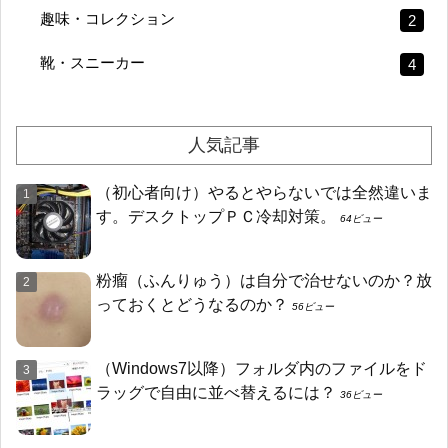
趣味・コレクション
2
靴・スニーカー
4
人気記事
（初心者向け）やるとやらないでは全然違いま
す。デスクトップＰＣ冷却対策。
64ビュー
粉瘤（ふんりゅう）は自分で治せないのか？放
っておくとどうなるのか？
56ビュー
（Windows7以降）フォルダ内のファイルをド
ラッグで自由に並べ替えるには？
36ビュー