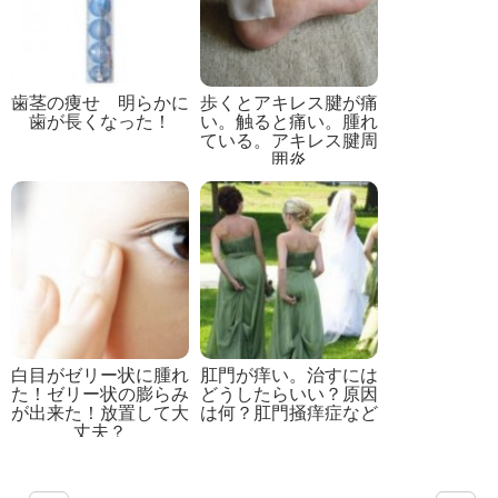
歯茎の痩せ 明らかに
歩くとアキレス腱が痛
歯が長くなった！
い。触ると痛い。腫れ
ている。アキレス腱周
囲炎
白目がゼリー状に腫れ
肛門が痒い。治すには
た！ゼリー状の膨らみ
どうしたらいい？原因
が出来た！放置して大
は何？肛門掻痒症など
丈夫？