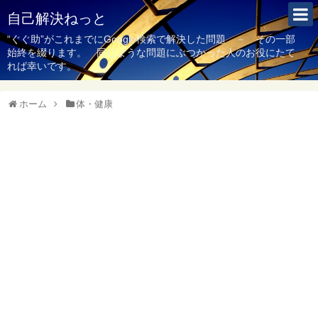
自己解決ねっと
“ぐぐ助”がこれまでにGoogle検索で解決した問題 － その一部
始終を綴ります。 同じような問題にぶつかった人のお役にたて
れば幸いです。
ホーム
体・健康