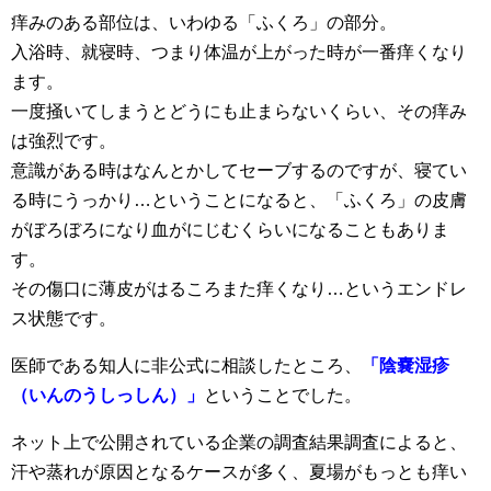
痒みのある部位は、いわゆる「ふくろ」の部分。
入浴時、就寝時、つまり体温が上がった時が一番痒くなり
ます。
一度掻いてしまうとどうにも止まらないくらい、その痒み
は強烈です。
意識がある時はなんとかしてセーブするのですが、寝てい
る時にうっかり…ということになると、「ふくろ」の皮膚
がぼろぼろになり血がにじむくらいになることもありま
す。
その傷口に薄皮がはるころまた痒くなり…というエンドレ
ス状態です。
医師である知人に非公式に相談したところ、
「陰嚢湿疹
（いんのうしっしん）」
ということでした。
ネット上で公開されている企業の調査結果調査によると、
汗や蒸れが原因となるケースが多く、夏場がもっとも痒い