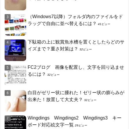
（Windows7以降）フォルダ内のファイルをド
ラッグで自由に並べ替えるには？
41ビュー
下駄箱の上に観賞魚水槽を置くとしたらどのサ
イズまで？重さ対策は？
32ビュー
FC2ブログ 画像を配置し、文字を回り込ませ
るには？
32ビュー
白目がゼリー状に腫れた！ゼリー状の膨らみが
出来た！放置して大丈夫？
32ビュー
Wingdings Wingdings2 Wingdings3 キー
ボード対応絵文字一覧
29ビュー