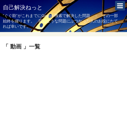
自己解決ねっと
“ぐぐ助”がこれまでにGoogle検索で解決した問題 － その一部
始終を綴ります。 同じような問題にぶつかった人のお役にたて
れば幸いです。
「 動画 」一覧