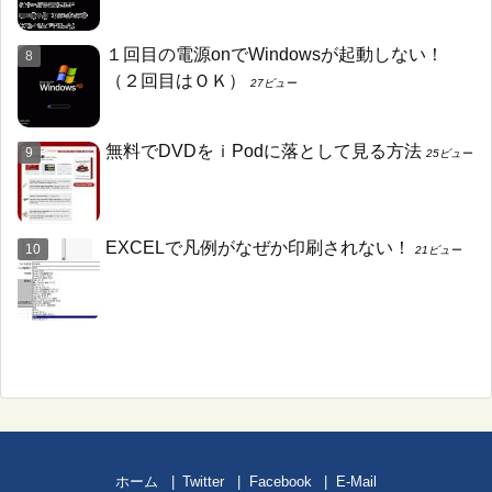
１回目の電源onでWindowsが起動しない！
（２回目はＯＫ）
27ビュー
無料でDVDをｉPodに落として見る方法
25ビュー
EXCELで凡例がなぜか印刷されない！
21ビュー
ホーム
Twitter
Facebook
E-Mail