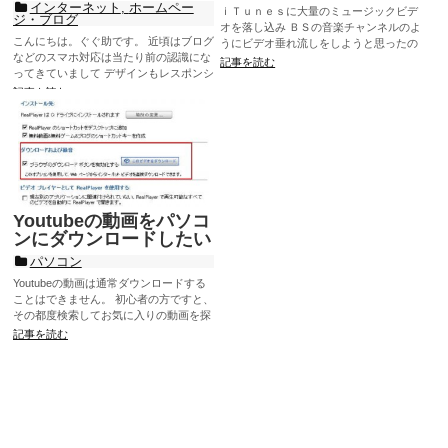
インターネット
,
ホームペー
ｉＴｕｎｅｓに大量のミュージックビデ
ジ・ブログ
オを落し込み ＢＳの音楽チャンネルのよ
こんにちは。ぐぐ助です。 近頃はブログ
うにビデオ垂れ流しをしようと思ったの
などのスマホ対応は当たり前の認識にな
ですが リストを作ってみてもランダム連
記事を読む
ってきていまして デザインもレスポンシ
続再生が出来...
ブ対応だったり、スマホアクセス用...
記事を読む
Youtubeの動画をパソコ
ンにダウンロードしたい
パソコン
Youtubeの動画は通常ダウンロードする
ことはできません。 初心者の方ですと、
その都度検索してお気に入りの動画を探
すか、動画URLをブックマークして見た
記事を読む
い時に...