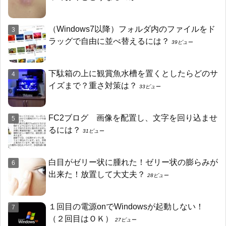
（Windows7以降）フォルダ内のファイルをド
ラッグで自由に並べ替えるには？
39ビュー
下駄箱の上に観賞魚水槽を置くとしたらどのサ
イズまで？重さ対策は？
33ビュー
FC2ブログ 画像を配置し、文字を回り込ませ
るには？
31ビュー
白目がゼリー状に腫れた！ゼリー状の膨らみが
出来た！放置して大丈夫？
28ビュー
１回目の電源onでWindowsが起動しない！
（２回目はＯＫ）
27ビュー