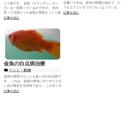
日暑いですね。去年の節電の流れで、ど
ぐぐ助です。 金魚（オランダシシガシ
うもエアコンをつけづらくなっていま
ラ）を一匹飼っているのですが、 先日、
す。 パソコンにはとんでもなく過酷な環
至って元気だった金魚が突然ひっくり返
記事を読む
境...
った状態で パニックを起こしたよ...
記事を読む
金魚の白点病治療
ペット・動物
金魚の病気でもっとも多いのが白点病で
す。 これは、金魚の体表にポツポツと白
い点が発生する症状であり、 このポツポ
ツの正体はイクチオフチリウスという
記事を読む
病...