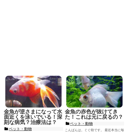
金魚が逆さまになって水
金魚の赤色が抜けてき
面近くを泳いでいる！深
た！これは元に戻るの？
刻な病気？治療法は？
ペット・動物
ペット・動物
こんばんは。ぐぐ助です。 最近本当に毎