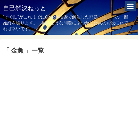
自己解決ねっと
“ぐぐ助”がこれまでにGoogle検索で解決した問題 － その一部
始終を綴ります。 同じような問題にぶつかった人のお役にたて
れば幸いです。
「 金魚 」一覧